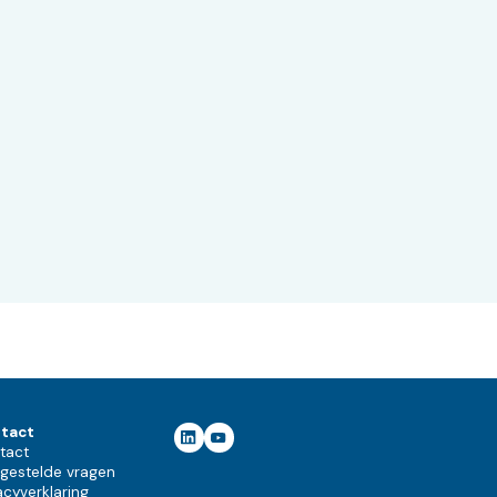
tact
tact
lgestelde vragen
acyverklaring