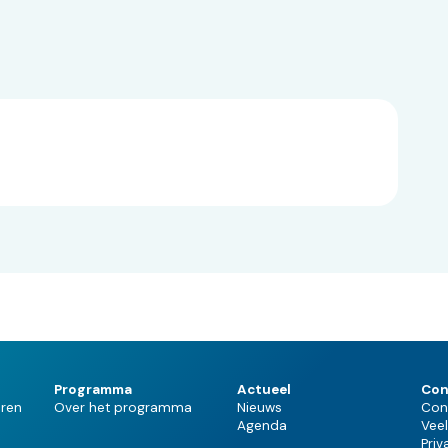
Programma
Actueel
Con
ren
Over het programma
Nieuws
Con
Agenda
Vee
Priv